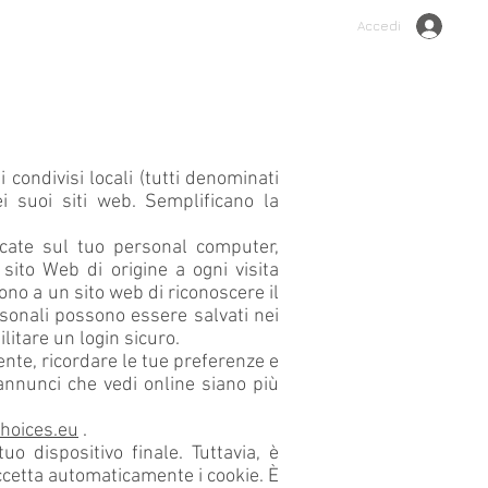
Accedi
condivisi locali (tutti denominati
ei suoi siti web. Semplificano la
icate sul tuo personal computer,
 sito Web di origine a ogni visita
ono a un sito web di riconoscere il
ersonali possono essere salvati nei
litare un login sicuro.
iente, ricordare le tue preferenze e
 annunci che vedi online siano più
hoices.eu
.
o dispositivo finale. Tuttavia, è
ccetta automaticamente i cookie. È