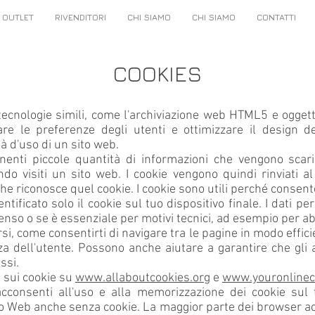
OUTLET
RIVENDITORI
CHI SIAMO
CHI SIAMO
CONTATTI
COOKIES
tecnologie simili, come l'archiviazione web HTML5 e oggetti 
rare le preferenze degli utenti e ottimizzare il design d
à d'uso di un sito web.
enenti piccole quantità di informazioni che vengono scar
ndo visiti un sito web. I cookie vengono quindi rinviati al
he riconosce quel cookie. I cookie sono utili perché consent
entificato solo il cookie sul tuo dispositivo finale. I dati p
enso o se è essenziale per motivi tecnici, ad esempio per abi
rsi, come consentirti di navigare tra le pagine in modo effic
za dell'utente. Possono anche aiutare a garantire che gli
ssi.
i sui cookie su
www.allaboutcookies.org
e
www.youronlinec
acconsenti all'uso e alla memorizzazione dei cookie sul tu
sito Web anche senza cookie. La maggior parte dei browser a