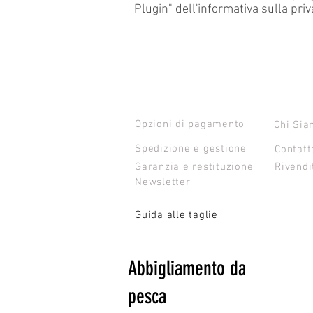
Plugin" dell'informativa sulla priv
ASSISTENZA CLIENTI
CONTATT
Opzioni di pagamento
Chi Si
Spedizione e gestione
Contatt
Garanzia e restituzione
Rivendi
Newsletter
Guida alle taglie
Abbigliamento da
pesca