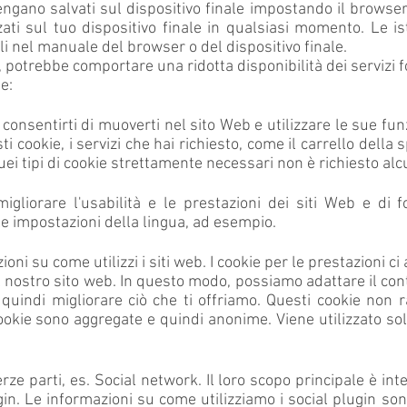
engano salvati sul dispositivo finale impostando il browser
ati sul tuo dispositivo finale in qualsiasi momento. Le i
i nel manuale del browser o del dispositivo finale.
, potrebbe comportare una ridotta disponibilità dei servizi f
e:
consentirti di muoverti nel sito Web e utilizzare le sue fun
 cookie, i servizi che hai richiesto, come il carrello della 
uei tipi di cookie strettamente necessari non è richiesto al
gliorare l'usabilità e le prestazioni dei siti Web e di fo
e impostazioni della lingua, ad esempio.
ni su come utilizzi i siti web. I cookie per le prestazioni ci
 nostro sito web. In questo modo, possiamo adattare il con
 quindi migliorare ciò che ti offriamo. Questi cookie non r
ookie sono aggregate e quindi anonime. Viene utilizzato so
erze parti, es. Social network. Il loro scopo principale è int
gin. Le informazioni su come utilizziamo i social plugin son