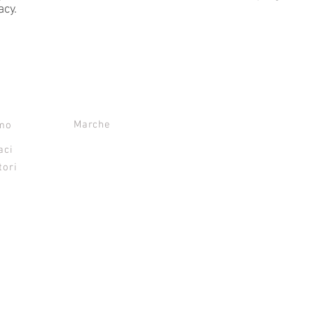
acy.
I
OVERMAKE srl
Marche
amo
aci
tori