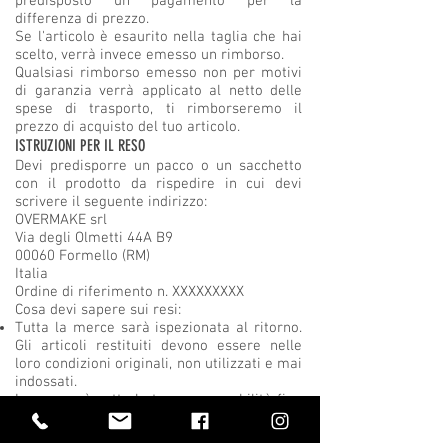
predisposto un pagamento per la
differenza di prezzo.
Se l'articolo è esaurito nella taglia che hai
scelto, verrà invece emesso un rimborso.
Qualsiasi rimborso emesso non per motivi
di garanzia verrà applicato al netto delle
spese di trasporto, ti rimborseremo il
prezzo di acquisto del tuo articolo.
ISTRUZIONI PER IL RESO
Devi predisporre un pacco o un sacchetto
con il prodotto da rispedire in cui devi
scrivere il seguente indirizzo:
OVERMAKE srl
Via degli Olmetti 44A B9
00060 Formello (RM)
Italia
Ordine di riferimento n. XXXXXXXXX
Cosa devi sapere sui resi:
Tutta la merce sarà ispezionata al ritorno.
Gli articoli restituiti devono essere nelle
loro condizioni originali, non utilizzati e mai
indossati.
La merce è sotto la tua responsabilità fino
a quando non raggiunge il nostro
magazzino, quindi assicurati che sia