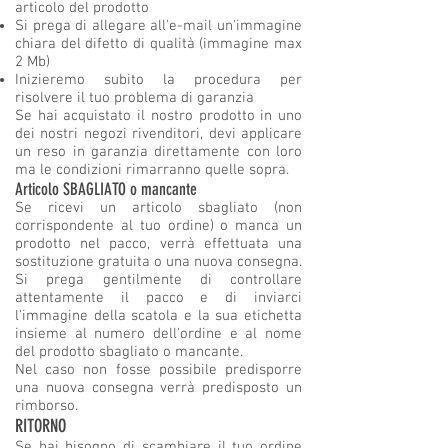
articolo del prodotto
Si prega di allegare all'e-mail un'immagine
chiara del difetto di qualità (immagine max
2 Mb)
Inizieremo subito la procedura per
risolvere il tuo problema di garanzia
Se hai acquistato il nostro prodotto in uno
dei nostri negozi rivenditori, devi applicare
un reso in garanzia direttamente con loro
ma le condizioni rimarranno quelle sopra.
Articolo SBAGLIATO o mancante
Se ricevi un articolo sbagliato (non
corrispondente al tuo ordine) o manca un
prodotto nel pacco, verrà effettuata una
sostituzione gratuita o una nuova consegna.
Si prega gentilmente di controllare
attentamente il pacco e di inviarci
l'immagine della scatola e la sua etichetta
insieme al numero dell'ordine e al nome
del prodotto sbagliato o mancante.
Nel caso non fosse possibile predisporre
una nuova consegna verrà predisposto un
rimborso.
RITORNO
Se hai bisogno di scambiare il tuo ordine