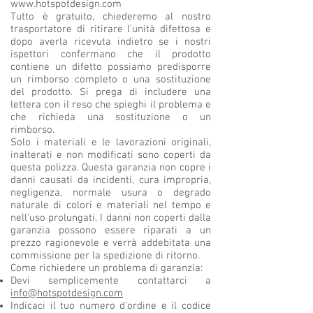
www.hotspotdesign.com
Tutto è gratuito, chiederemo al nostro
trasportatore di ritirare l'unità difettosa e
dopo averla ricevuta indietro se i nostri
ispettori confermano che il prodotto
contiene un difetto possiamo predisporre
un rimborso completo o una sostituzione
del prodotto. Si prega di includere una
lettera con il reso che spieghi il problema e
che richieda una sostituzione o un
rimborso.
Solo i materiali e le lavorazioni originali,
inalterati e non modificati sono coperti da
questa polizza. Questa garanzia non copre i
danni causati da incidenti, cura impropria,
negligenza, normale usura o degrado
naturale di colori e materiali nel tempo e
nell'uso prolungati. I danni non coperti dalla
garanzia possono essere riparati a un
prezzo ragionevole e verrà addebitata una
commissione per la spedizione di ritorno.
Come richiedere un problema di garanzia:
Devi semplicemente contattarci a
info@hotspotdesign.com
Indicaci il tuo numero d'ordine e il codice