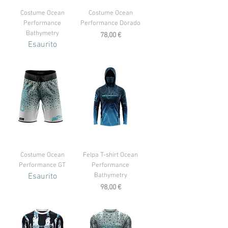
Costume Ocean
Costume Ocean
Performance
Performance Dorado
Bathymetry
Prezzo
78,00 €
Esaurito
Costume Ocean
Felpa T-shirt Ocean
Performance GT
Performance
Esaurito
Bathymetry
Prezzo
98,00 €