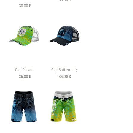
35,00 €
Prezzo
30,00 €
Cap Dorado
Cap Bathymetry
Prezzo
Prezzo
35,00 €
35,00 €