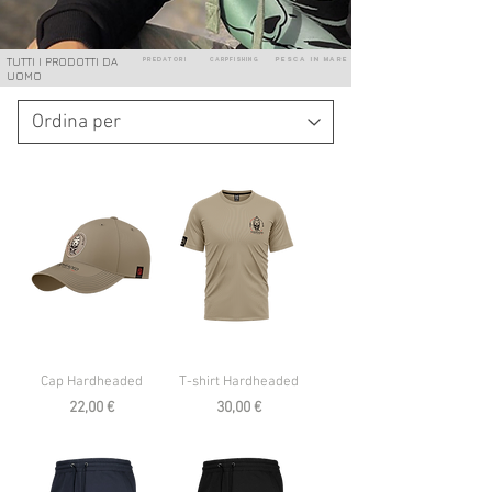
TUTTI I PRODOTTI DA
Predatori
pesca in mare
carpfishing
UOMO
Cap Hardheaded
T-shirt Hardheaded
Prezzo
Prezzo
22,00 €
30,00 €