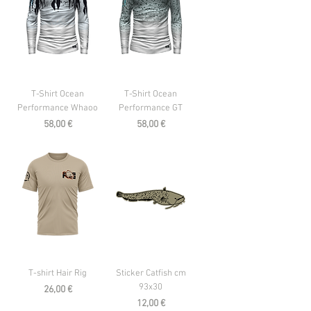
T-Shirt Ocean
T-Shirt Ocean
Performance Whaoo
Performance GT
Prezzo
Prezzo
58,00 €
58,00 €
T-shirt Hair Rig
Sticker Catfish cm
93x30
Prezzo
26,00 €
Prezzo
12,00 €