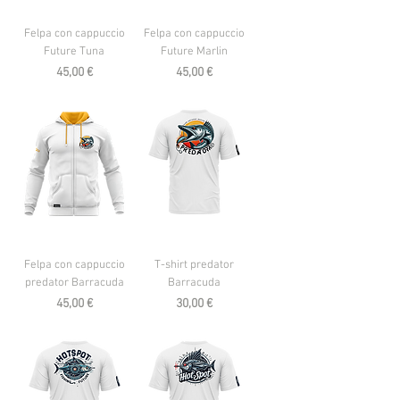
Felpa con cappuccio
Felpa con cappuccio
Future Tuna
Future Marlin
Prezzo
Prezzo
45,00 €
45,00 €
Felpa con cappuccio
T-shirt predator
predator Barracuda
Barracuda
Prezzo
Prezzo
45,00 €
30,00 €