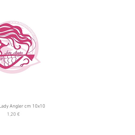
Lady Angler cm 10x10
Prezzo
1,20 €