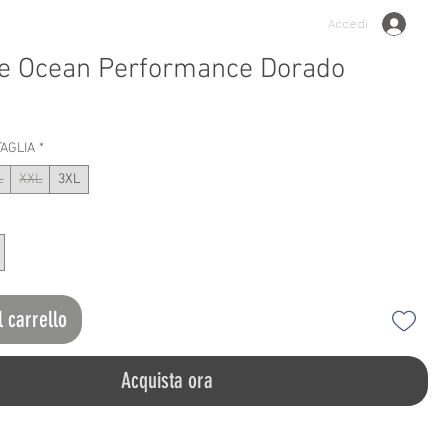
Accedi
e Ocean Performance Dorado
o
TAGLIA
*
L
XXL
3XL
l carrello
Acquista ora