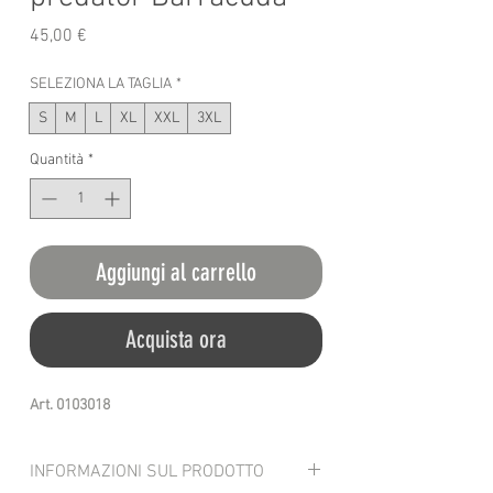
Prezzo
45,00 €
SELEZIONA LA TAGLIA
*
S
M
L
XL
XXL
3XL
Quantità
*
Aggiungi al carrello
Acquista ora
Art. 0103018
INFORMAZIONI SUL PRODOTTO