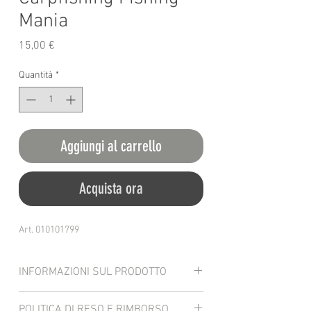
Mania
Prezzo
15,00 €
Quantità
*
Aggiungi al carrello
Acquista ora
Art. 010101799
INFORMAZIONI SUL PRODOTTO
Snood extra caldo e multifunzionale, il
POLITICA DI RESO E RIMBORSO