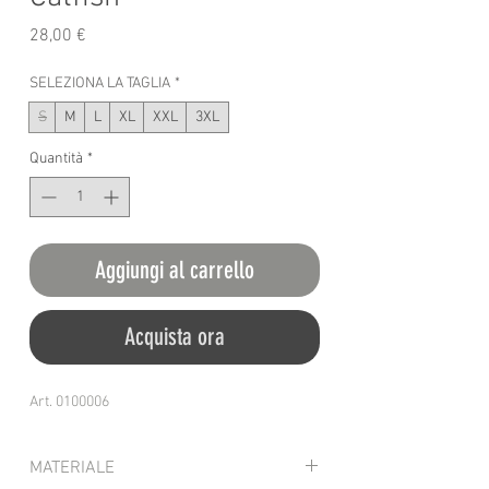
Prezzo
28,00 €
SELEZIONA LA TAGLIA
*
S
M
L
XL
XXL
3XL
Quantità
*
Aggiungi al carrello
Acquista ora
Art. 0100006
MATERIALE