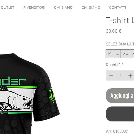
OUTLET
RIVENDITORI
CHI SIAMO
CHI SIAMO
CONTATTI
T-shirt
Prezz
30,00 €
SELEZIONA LA 
M
L
XL
Quantità
*
Aggiungi a
Art. 0100037