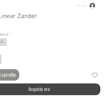
Accedi
 Linear Zander
o
TAGLIA
*
XXL
l carrello
Acquista ora