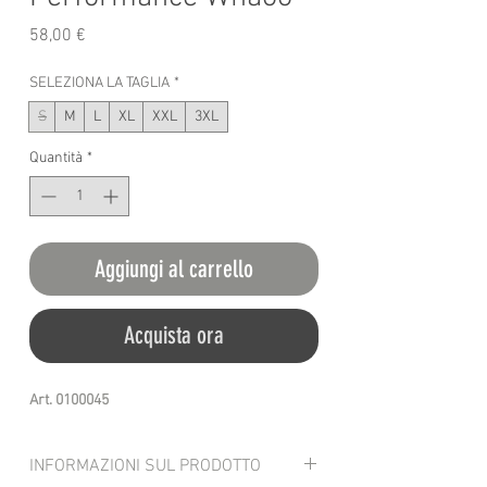
Prezzo
58,00 €
SELEZIONA LA TAGLIA
*
S
M
L
XL
XXL
3XL
Quantità
*
Aggiungi al carrello
Acquista ora
Art. 0100045
INFORMAZIONI SUL PRODOTTO